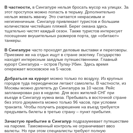
В частности,
в Сингапуре нельзя бросать мусор на улицах. За
этот проступок можно попасть в тюрьму. Дополнительно
нельзя жевать жвачку. Это считается некрасивым и
негигиеничным. Сингапур привлекает туристов и большим
количеством чистейших пляжей. Берег океана здесь
тщательно чистят каждый сезон. Также туристов интересует
посещение внушительных размеров порта, где «обитают»
танкеры.
В Сингапуре
часто проходят деловые выставки и переговоры.
Приезжие же на отдых ищут в стране экзотику. Государство
находят интересным заядлые путешественники. Главный
курорт Сингапура – остров Пулау-Убин. Здесь время
опережает московское на 5 часов.
Добраться на курорт
можно только по воздуху. Из крупных
городов туда периодически летают самолеты. В частности, из
Москвы можно долететь до Сингапура за 10 часов. Рейс
запланирован раз в неделю. Для всех жителей СНГ при
въезде в Сингапур нужна виза. Пребывать в восточной стране
без этого документа можно только 96 часов, при условии
транзита. Чтобы получить разрешение на въезд требуется
предъявить билеты в третью страну – пункт прибытия.
Зачастую прибытие в Сингапур
подразумевает путешествие
на пароме. Таможенный контроль не ограничивает ввоз
валюты. Но при этом специалисты требуют полную