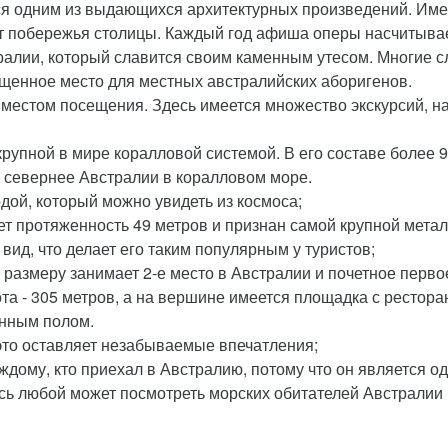
я одним из выдающихся архитектурных произведений. Име
т побережья столицы. Каждый год афиша оперы насчитывае
ралии, который славится своим каменным утесом. Многие 
вященное место для местных австралийских аборигенов.
 местом посещения. Здесь имеется множество экскурсий, н
крупной в мире коралловой системой. В его составе более 
 севернее Австралии в коралловом море.
дой, который можно увидеть из космоса;
еет протяженность 49 метров и признан самой крупной метал
вид, что делает его таким популярным у туристов;
размеру занимает 2-е место в Австралии и почетное перво
та - 305 метров, а на вершине имеется площадка с рестора
янным полом.
это оставляет незабываемые впечатления;
ждому, кто приехал в Австралию, потому что он является од
сь любой может посмотреть морских обитателей Австралии