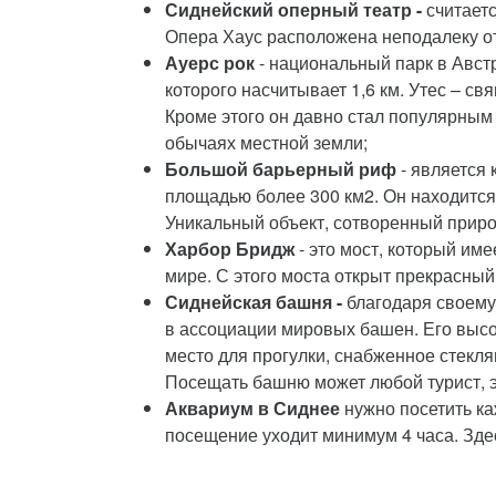
Сиднейский оперный театр -
считаетс
Опера Хаус расположена неподалеку о
Ауерс рок
- национальный парк в Авст
которого насчитывает 1,6 км. Утес – с
Кроме этого он давно стал популярным
обычаях местной земли;
Большой барьерный риф
- является 
площадью более 300 км2. Он находится
Уникальный объект, сотворенный приро
Харбор Бридж
- это мост, который им
мире. С этого моста открыт прекрасный 
Сиднейская башня -
благодаря своему 
в ассоциации мировых башен. Его высо
место для прогулки, снабженное стекл
Посещать башню может любой турист, 
Аквариум в Сиднее
нужно посетить ка
посещение уходит минимум 4 часа. Зде